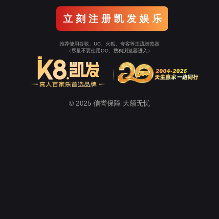
立 刻 注 册 凯 发 娱 乐
推荐使用谷歌、UC、火狐、夸客等主流浏览器
（尽量不要使用QQ、搜狗浏览器进入）
© 2025 信誉保障 大额无忧