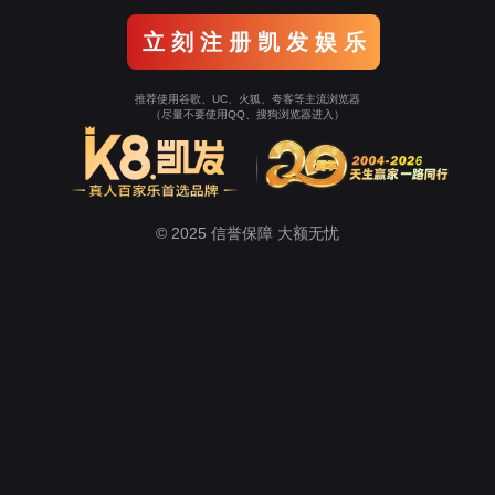
立 刻 注 册 凯 发 娱 乐
推荐使用谷歌、UC、火狐、夸客等主流浏览器
（尽量不要使用QQ、搜狗浏览器进入）
© 2025 信誉保障 大额无忧