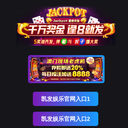
凯发娱乐官网入口1
凯发娱乐官网入口2